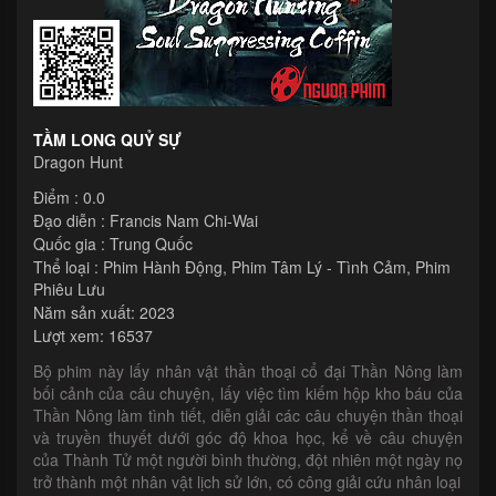
TẦM LONG QUỶ SỰ
Dragon Hunt
Điểm : 0.0
Đạo diễn :
Francis Nam Chi-Wai
Quốc gia :
Trung Quốc
Thể loại :
Phim Hành Động
,
Phim Tâm Lý - Tình Cảm
,
Phim
Phiêu Lưu
Năm sản xuất:
2023
Lượt xem: 16537
Bộ phim này lấy nhân vật thần thoại cổ đại Thần Nông làm
bối cảnh của câu chuyện, lấy việc tìm kiếm hộp kho báu của
Thần Nông làm tình tiết, diễn giải các câu chuyện thần thoại
và truyền thuyết dưới góc độ khoa học, kể về câu chuyện
của Thành Tử một người bình thường, đột nhiên một ngày nọ
trở thành một nhân vật lịch sử lớn, có công giải cứu nhân loại