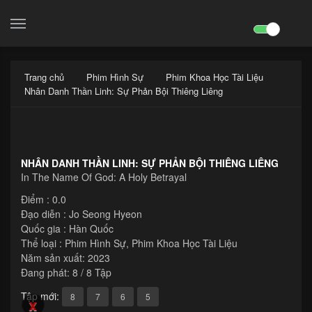
search

Trang chủ
Phim Hình Sự
Phim Khoa Học Tài Liệu
Nhân Danh Thần Linh: Sự Phản Bội Thiêng Liêng
NHÂN DANH THẦN LINH: SỰ PHẢN BỘI THIÊNG LIÊNG
In The Name Of God: A Holy Betrayal
Điểm : 0.0
Đạo diễn :
Jo Seong Hyeon
Quốc gia :
Hàn Quốc
Thể loại :
Phim Hình Sự
,
Phim Khoa Học Tài Liệu
Năm sản xuất:
2023
Đang phát: 8 / 8 Tập
Tập mới:
8
7
6
5
x