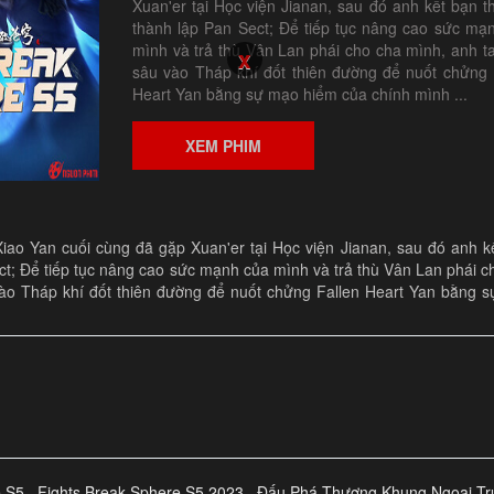
Xuan'er tại Học viện Jianan, sau đó anh kết bạn t
thành lập Pan Sect; Để tiếp tục nâng cao sức mạ
mình và trả thù Vân Lan phái cho cha mình, anh ta
sâu vào Tháp khí đốt thiên đường để nuốt chửng 
Heart Yan bằng sự mạo hiểm của chính mình ...
XEM PHIM
ao Yan cuối cùng đã gặp Xuan'er tại Học viện Jianan, sau đó anh k
ct; Để tiếp tục nâng cao sức mạnh của mình và trả thù Vân Lan phái c
vào Tháp khí đốt thiên đường để nuốt chửng Fallen Heart Yan bằng 
e S5
Fights Break Sphere S5 2023
Đấu Phá Thương Khung Ngoại Tr