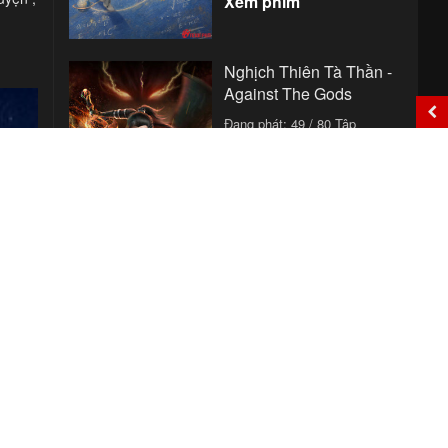
Xem phim
Nghịch Thiên Tà Thần -
Against The Gods
Đang phát: 49 / 80 Tập
Năm sản xuất:
2023
Thể loại:
Phim Hoạt Hình
,
Anime
viewed: 16.594
Xem phim
Xuân Về Phượng Trì -
Spring Over Phoenix
Pond
Đang phát: 21 / 21 Tập
Năm sản xuất:
2026
Thể loại:
Phim Tâm Lý - Tình
Cảm
,
Phim Cổ Trang