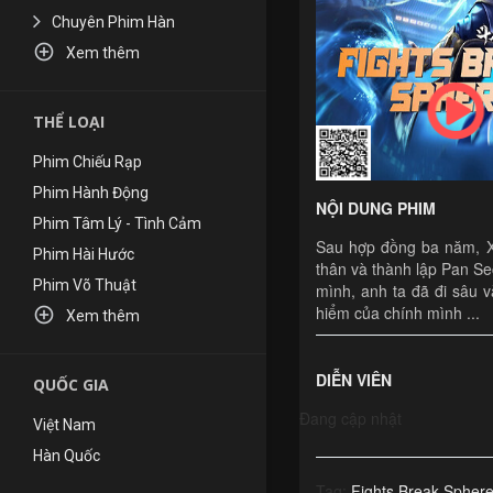
Chuyên Phim Hàn

Xem thêm
THỂ LOẠI
Phim Chiếu Rạp
Phim Hành Động
NỘI DUNG PHIM
Phim Tâm Lý - Tình Cảm
Sau hợp đồng ba năm, Xi
Phim Hài Hước
thân và thành lập Pan Se
Phim Võ Thuật
mình, anh ta đã đi sâu 
hiểm của chính mình ...

Xem thêm
DIỄN VIÊN
QUỐC GIA
Đang cập nhật
Việt Nam
Hàn Quốc
Hồng Kông
Tag:
Fights Break Spher