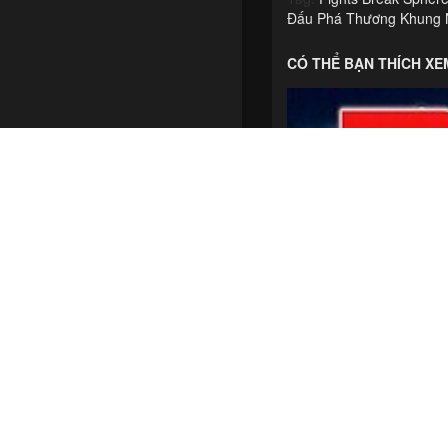
Đấu Phá Thương Khung 
Mỹ
Trung Quốc
CÓ THỂ BẠN THÍCH XE

Xem thêm
NĂM SẢN XUẤT
2026
2025
2024
2023
2022

Xem thêm