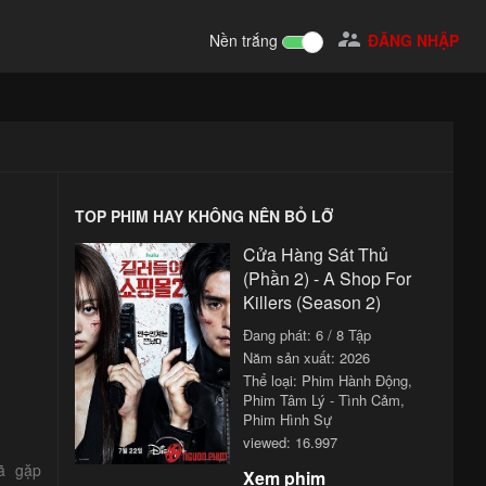

Nền trắng
ĐĂNG NHẬP
TOP PHIM HAY KHÔNG NÊN BỎ LỠ
Cửa Hàng Sát Thủ
(Phần 2) - A Shop For
Killers (Season 2)
Đang phát: 6 / 8 Tập
Năm sản xuất:
2026
Thể loại:
Phim Hành Động
,
Phim Tâm Lý - Tình Cảm
,
Phim Hình Sự
viewed: 16.997
ã gặp
Xem phim