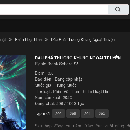
uật
Phim Hoạt Hình
Đấu Phá Thương Khung Ngoại Truyện
ĐẤU PHÁ THƯƠNG KHUNG NGOẠI TRUYỆN
Fights Break Sphere S5
Điểm : 0.0
Đạo diễn : Đang cập nhật
Quốc gia :
Trung Quốc
Thể loại :
Phim Võ Thuật
,
Phim Hoạt Hình
Năm sản xuất:
2023
Đang phát: 206 / 1000 Tập
x
Tập mới:
206
205
204
203
Sau hợp đồng ba năm, Xiao Yan cuối cùng đ