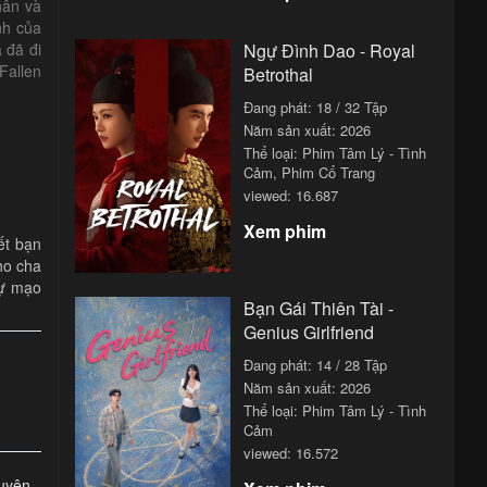
hân và
nh của
 đã đi
Ngự Đình Dao - Royal
Fallen
Betrothal
Đang phát: 18 / 32 Tập
Năm sản xuất:
2026
Thể loại:
Phim Tâm Lý - Tình
Cảm
,
Phim Cổ Trang
viewed: 16.687
Xem phim
ết bạn
ho cha
sự mạo
Bạn Gái Thiên Tài -
Genius Girlfriend
Đang phát: 14 / 28 Tập
Năm sản xuất:
2026
Thể loại:
Phim Tâm Lý - Tình
Cảm
viewed: 16.572
uyện