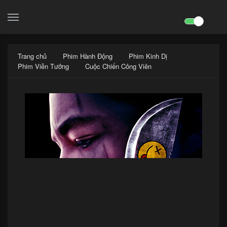
search

Trang chủ
Phim Hành Động
Phim Kinh Dị
Phim Viễn Tưởng
Cuộc Chiến Công Viên
x