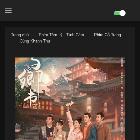
search

Trang chủ
Phim Tâm Lý - Tình Cảm
Phim Cổ Trang
Cùng Khanh Thư
x